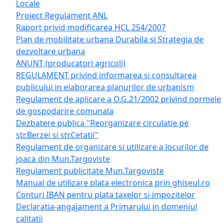
Locale
Proiect Regulament ANL
Raport privid modificarea HCL 254/2007
Plan de mobilitate urbana Durabila si Strategia de
dezvoltare urbana
ANUNT (producatori agricoli)
REGULAMENT privind informarea si consultarea
publicului in elaborarea planurilor de urbanism
Regulament de aplicare a O.G.21/2002 privind normele
de gospodarire comunala
Dezbatere publica "Reorganizare circulatie pe
str.Berzei si str.Cetatii"
Regulament de organizare si utilizare a locurilor de
joaca din Mun.Targoviste
Regulament publicitate Mun.Targoviste
Manual de utilizare plata electronica prin ghiseul.ro
Conturi IBAN pentru plata taxelor si impozitelor
Declaratia-angajament a Primarului in domeniul
calitatii