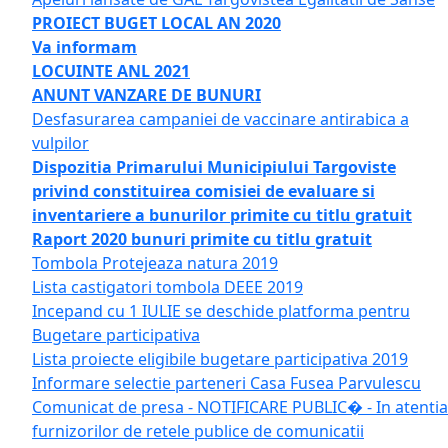
PROIECT BUGET LOCAL AN 2020
Va informam
LOCUINTE ANL 2021
ANUNT VANZARE DE BUNURI
Desfasurarea campaniei de vaccinare antirabica a
vulpilor
Dispozitia Primarului Municipiului Targoviste
privind constituirea comisiei de evaluare si
inventariere a bunurilor primite cu titlu gratuit
Raport 2020 bunuri primite cu titlu gratuit
Tombola Protejeaza natura 2019
Lista castigatori tombola DEEE 2019
Incepand cu 1 IULIE se deschide platforma pentru
Bugetare participativa
Lista proiecte eligibile bugetare participativa 2019
Informare selectie parteneri Casa Fusea Parvulescu
Comunicat de presa - NOTIFICARE PUBLIC� - In atentia
furnizorilor de retele publice de comunicatii