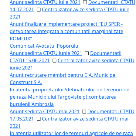
Anunt sedinta CTATU iulie 2021
❏
Documentatii CTATU
14.07.2021
❏
Centralizator avize sedinta CTATU iulie
2021
Anunt finalizare implementare proiect "EU SPER -
dezvoltarea integrata a comunitatii marginalizate
ROMLUX"
Comunicat Avocatul Poporului
Anunt sedinta CTATU iunie 2021
❏
Documentatii
CTATU 15.06.2021
❏
Centralizator avize sedinta CTATU
iunie 2021
Anunt recrutare membri pentru C.A. Municipal
Construct S.A.
In atentia proprietarilor/detinatorilor de terenuri de
pe raza Municipiului Targoviste pt.combaterea
buruienii Ambrosia
Anunt sedinta CTATU mai 2021
❏
Documentatii CTATU
17.05.2021
❏
Centralizator avize sedinta CTATU mai
2021
In atentia utilizatorilor de terenuri agricole de pe raza