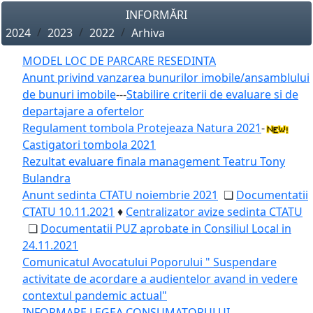
INFORMĂRI
2024
2023
2022
Arhiva
MODEL LOC DE PARCARE RESEDINTA
Anunt privind vanzarea bunurilor imobile/ansamblului
de bunuri imobile
---
Stabilire criterii de evaluare si de
departajare a ofertelor
Regulament tombola Protejeaza Natura 2021
-
Castigatori tombola 2021
Rezultat evaluare finala management Teatru Tony
Bulandra
Anunt sedinta CTATU noiembrie 2021
❏
Documentatii
CTATU 10.11.2021
♦
Centralizator avize sedinta CTATU
❏
Documentatii PUZ aprobate in Consiliul Local in
24.11.2021
Comunicatul Avocatului Poporului " Suspendare
activitate de acordare a audientelor avand in vedere
contextul pandemic actual"
INFORMARE LEGEA CONSUMATORULUI