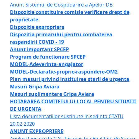
Anunt Sistemul de Gospodarire a Apelor DB
Dispozitie constituire comisie verificare drept de
proprietate
Dispozitie expropriere
Dispozitia primarului pentru combaterea
raspandirii COVID - 19
Anunt important SPCEP
Program de functionare SPCEP
MODEL-Adeverinta-angajator
MODEL-Declaratie-proprie-raspundere-OM2
Plan masuri privind instituirea starii de urgenta
Masuri Gripa Aviara
Masuri suplimentare Gripa Aviara
HOTARAREA COMITETULUI LOCAL PENTRU SITUATII
DE URGENTA
Lista documentatiilor sustinute in sedinta CTATU
20.02.2020
ANUNT EXPROPRIERE
Apeluri lansate de GAL Targovistea Egalitatii de Sanse