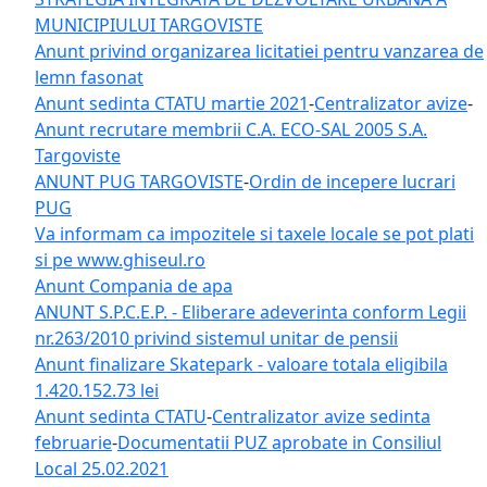
MUNICIPIULUI TARGOVISTE
Anunt privind organizarea licitatiei pentru vanzarea de
lemn fasonat
Anunt sedinta CTATU martie 2021
-
Centralizator avize
-
Anunt recrutare membrii C.A. ECO-SAL 2005 S.A.
Targoviste
ANUNT PUG TARGOVISTE
-
Ordin de incepere lucrari
PUG
Va informam ca impozitele si taxele locale se pot plati
si pe www.ghiseul.ro
Anunt Compania de apa
ANUNT S.P.C.E.P. - Eliberare adeverinta conform Legii
nr.263/2010 privind sistemul unitar de pensii
Anunt finalizare Skatepark - valoare totala eligibila
1.420.152.73 lei
Anunt sedinta CTATU
-
Centralizator avize sedinta
februarie
-
Documentatii PUZ aprobate in Consiliul
Local 25.02.2021