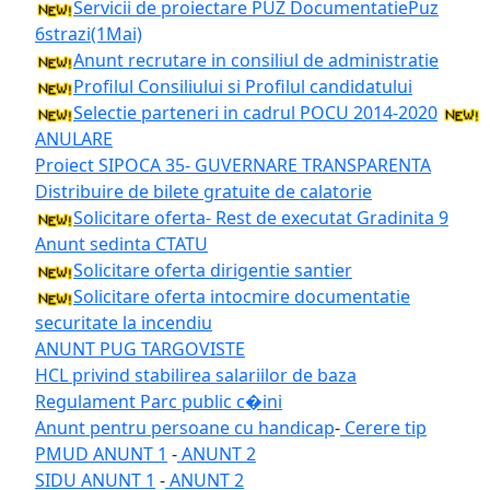
Servicii de proiectare PUZ DocumentatiePuz
6strazi(1Mai)
Anunt recrutare in consiliul de administratie
Profilul Consiliului si Profilul candidatului
Selectie parteneri in cadrul POCU 2014-2020
ANULARE
Proiect SIPOCA 35- GUVERNARE TRANSPARENTA
Distribuire de bilete gratuite de calatorie
Solicitare oferta- Rest de executat Gradinita 9
Anunt sedinta CTATU
Solicitare oferta dirigentie santier
Solicitare oferta intocmire documentatie
securitate la incendiu
ANUNT PUG TARGOVISTE
HCL privind stabilirea salariilor de baza
Regulament Parc public c�ini
Anunt pentru persoane cu handicap
-
Cerere tip
PMUD ANUNT 1
-
ANUNT 2
SIDU ANUNT 1
-
ANUNT 2