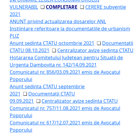
VULNERABIL
❏
COMPLETARE
❏
CERERE subventie
2021
ANUNT privind actualizarea dosarelor ANL
Instiintare referitoare la documentatiile de urbanism
PUZ
Anunt sedinta CTATU octombrie 2021
❏
Documentatii
CTATU 08.10.2021
❏
Centralizator avize sedinta CTATU
Hotararea Comitetului Judetean pentru Situatii de
Urgenta Dambovita nr. 142/14.09.2021
Comunicatul nr. 856/03.09.2021 emis de Avocatul
Poporului
Anunt sedinta CTATU septembrie
2021
❏
Documentatii CTATU
09.09.2021
❏
Centralizator avize sedinta CTATU
Comunicatul nr. 757/11.08.2021 emis de Avocatul
Poporului
Comunicatul nr. 617/12.07.2021 emis de Avocatul
Poporului