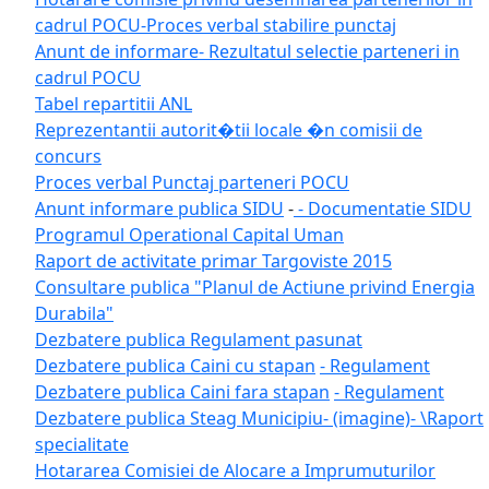
cadrul POCU
-Proces verbal stabilire punctaj
Anunt de informare- Rezultatul selectie parteneri in
cadrul POCU
Tabel repartitii ANL
Reprezentantii autorit�tii locale �n comisii de
concurs
Proces verbal Punctaj parteneri POCU
Anunt informare publica SIDU
-
- Documentatie SIDU
Programul Operational Capital Uman
Raport de activitate primar Targoviste 2015
Consultare publica "Planul de Actiune privind Energia
Durabila"
Dezbatere publica Regulament pasunat
Dezbatere publica Caini cu stapan
- Regulament
Dezbatere publica Caini fara stapan
- Regulament
Dezbatere publica Steag Municipiu
- (imagine)
- \Raport
specialitate
Hotararea Comisiei de Alocare a Imprumuturilor