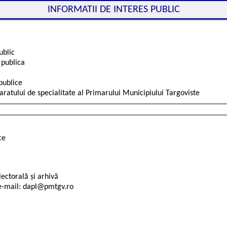
INFORMATII DE INTERES PUBLIC
ublic
 publica
 publice
ratului de specialitate al Primarului Municipiului Targoviste
ce
, e-mail: dapl@pmtgv.ro