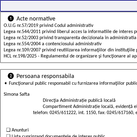
❶ Acte normative
O.U.G nr.57/2019
privind Codul administrativ
Legea nr.544/2011
privind liberul acces la informatiile de interes p
Legea nr.52/2003
privind transparenta decizionala în administratia
Legea nr.554/2004
a contenciosului administrativ
Legea nr.109/2007
privind reutilizarea informaţiilor din instituţiile
HCL nr.198/2025
- Regulamentul de organizare şi funcţionare al apa
❷ Persoana responsabila
➧ Funcţionarul public responsabil cu furnizarea informaţiilor publi
Simona Safta

				Direcţia Administrație publică locală 

				Compartiment Administrație locală, evidență electorală și arhivă

			telefon: 0245/611222, int. 1150, fax: 0245/617160
❏ Anunturi
❏ Lista cuprinzand documentele de interes public