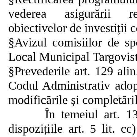
vederea asigurării re
obiectivelor de investiții
§
Avizul comisiilor de spe
Local Municipal
Targovis
§
Prevederile art. 129 alin
Codul Administrativ adop
modificările și completăril
În temeiul art. 13
dispozițiile art. 5 lit. cc