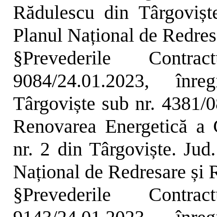
Rădulescu din Târgoviște
Planul Național de Redresa
§
Prevederile Contr
9084/24.01.2023, înr
Târgoviște sub nr. 4381/0
Renovarea Energetică a G
nr. 2 din Târgoviște. Jud
Național de Redresare și R
§
Prevederile Contr