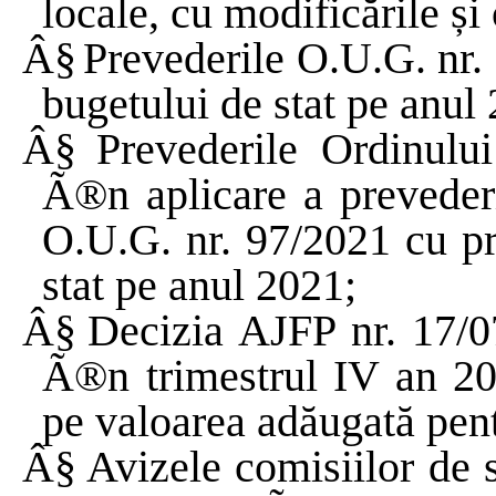
locale, cu
modificările
și
Â§
Prevederile
O.U.G. nr.
bugetului de stat pe anul
Â§
Prevederile Ordinulu
Ã®n aplicare a prevederil
O.U.G. nr. 97/2021 cu pri
stat pe anul 2021;
Â§
Decizia AJFP nr. 17/0
Ã®n trimestrul IV an 20
pe valoarea adăugată pent
Â§
Avizele
comisiilor
de