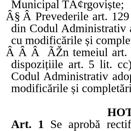
Municipal
TÃ¢rgoviște
;
Â§
Â
Prevederile
art. 12
din
Codul
Administrativ
cu modificările și complet
Â Â Â
ÃŽn
temeiul
art.
dispozițiile
art. 5 lit. c
Codul
Administrativ
ado
modificările și completări
HOT
Art. 1
Se aprobă
recti