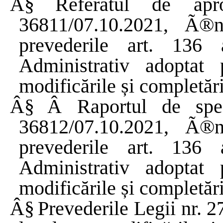
Â§
Referatul
de
apr
36811/07.10.2021,
Ã®n
prevederile
art. 136
Administrativ
adoptat
modificările
și
completări
Â§
Â
Raportul
de
spe
36812/07.10.2021,
Ã®n
prevederile
art. 136
Administrativ
adoptat
modificările
și
completări
Â§
Prevederile
Legii
nr. 2