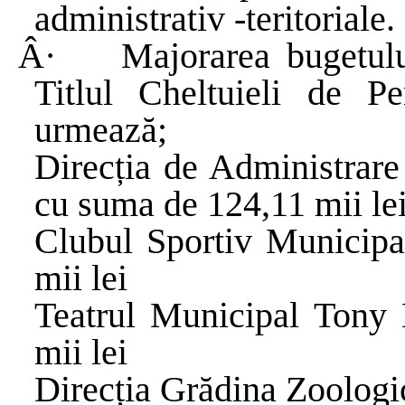
administrativ -teritoriale.
Â·
Majorarea
bugetul
Titlul
Cheltuieli
de Pe
urmează
;
Direcția
de
Administrare
cu
suma
de 124,11 mii le
Clubul
Sportiv
Municip
mii lei
Teatrul
Municipal Tony
mii lei
Direcția
Grădina
Zoologi