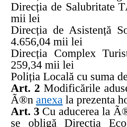
Direcția
de
Salubritate
T
mii lei
Direcția
de
Asistență
So
4.656,04 mii lei
Direcția
Complex
Turis
259,34 mii lei
Poliția
Locală
cu
suma
de
Art. 2
Modificările
adus
Ã®n
anexa
la
prezenta
h
Art. 3
Cu aducerea la Ã®n
se obligă Direcția E