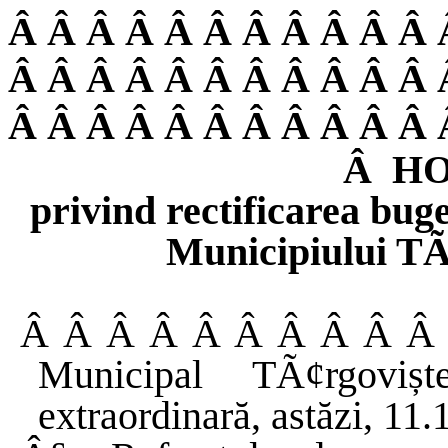
Â Â Â Â Â Â Â Â Â Â Â 
Â Â Â Â Â Â Â Â Â Â Â 
Â Â Â Â Â Â Â Â Â Â Â 
Â
HO
privind rectificarea buget
Municipiului TÃ
Â Â Â Â Â Â Â Â Â 
Municipal
TÃ¢rgovișt
extraordinară
,
astăzi
, 11.