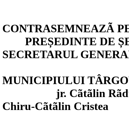
CONTRASEMNEAZÃ PE
PREȘEDINTE DE Ș
SECRETARUL GENERA
MUNICIPIULUI TÂRGO
jr.
Cãtãlin
Rãd
Chiru-
Cãtãlin
Cristea