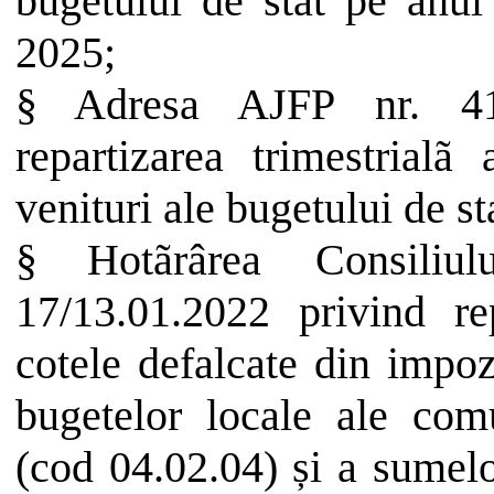
bugetului de stat pe anul
2025;
§
Adresa AJFP nr. 41
repartizarea trimestrial
venituri ale bugetului de st
§
Hotãrârea Consiliu
17/13.01.2022 privind re
cotele defalcate din impoz
bugetelor locale ale comu
(cod 04.02.04) și a sumelo