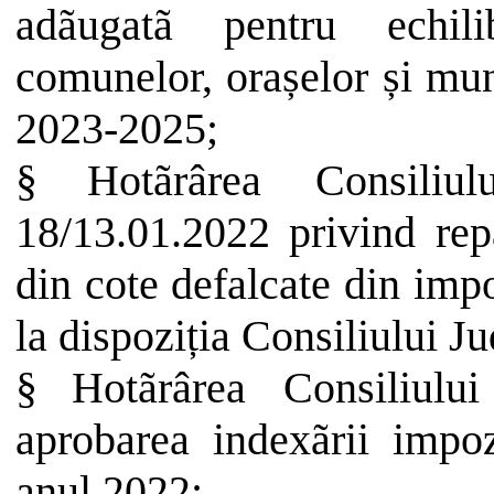
adãugatã pentru echili
comunelor, orașelor și mun
2023-2025;
§
Hotãrârea Consiliu
18/13.01.2022 privind re
din cote defalcate din imp
la dispoziția Consiliului 
§
Hotãrârea Consiliul
aprobarea
indexãrii
impoz
anul
2022;