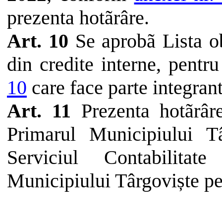
prezenta
hotãrâre
.
Art. 10
Se aprobã Lista ob
din credite interne,
pentru
10
care face
parte
integran
Art. 11
Prezenta
hotãrâr
Primarul
Municipiului
T
Serviciul
Contabilitate
Municipiului
Târgoviște
pe