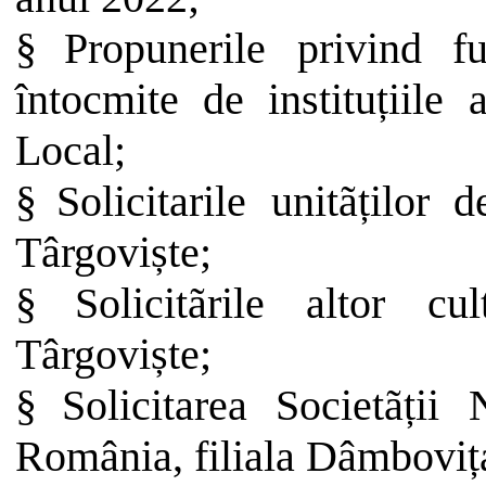
§
Propunerile
privind
f
întocmite
de
instituțiile
a
Local;
§
Solicitarile
unitãților
de
Târgoviște
;
§
Solicitãrile
altor
cul
Târgoviște
;
§
Solicitarea Societãți
România, filiala Dâmboviț