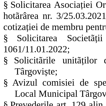
§
Solicitarea
Asociației
Or
hotãrârea
nr. 3/25.03.202
cotizației
de
membru
pentr
§
Solicitarea
Societãții
1061/11.01.2022
;
§
Solicitãrile
unitãților
Târgoviște
;
§
Avizul
comisiei
de
spe
Local Municipal
Târgov
§
Prevederile art. 129 alin. (