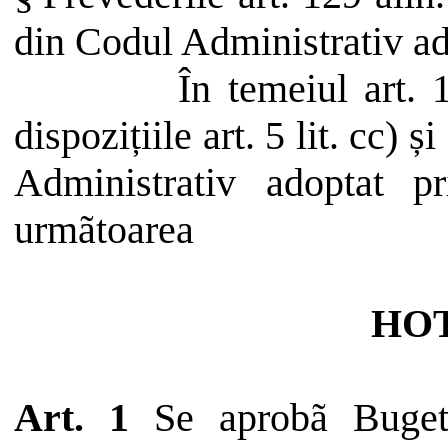
din Codul Administrativ a
În temeiul art. 
dispozițiile art. 5 lit. cc) ș
Administrativ adoptat 
urmãtoarea
HO
Art. 1
Se
aprobã
Buget