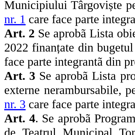
Municipiului
Târgoviște
p
nr. 1
care face
parte
integr
Art. 2
Se
aprobã
Lista
obi
2022
finanțate
din
bugetul
face
parte
integrantã
din
pr
Art. 3
Se
aprobã
Lista
pro
externe
nerambursabile
,
p
nr. 3
care face
parte
integr
Art. 4
. Se
aprobã
Program
de
Teatrul
Municipal T