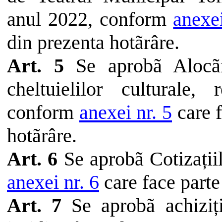
anul
2022, conform
anexe
din
prezenta
hotãrâre
.
Art. 5
Se
aprobã
Alocãr
cheltuielilor culturale, 
conform
anexei nr. 5
care 
hotãrâre
.
Art. 6
Se
aprobã
Cotizații
anexei nr. 6
care face
parte
Art. 7
Se aprobã achiziți