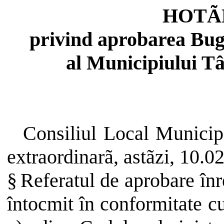
HOTÃ
privind
aprobarea
Bug
al
Municipiului
Tâ
Consiliul
Local Munici
extraordinarã, astãzi, 10.0
§
Referatul de aprobare înr
întocmit în conformitate cu 