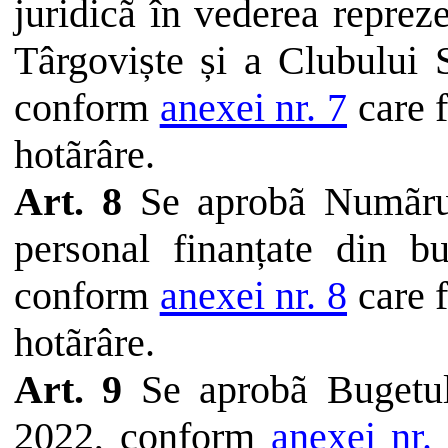
juridicã în vederea repreze
Târgoviște și a Clubului 
conform
anexei nr. 7
care 
hotãrâre
.
Art. 8
Se aprobã Numãrul
personal finanțate din b
conform
anexei nr. 8
care 
hotãrâre
.
Art. 9
Se aprobã Bugetul 
2022,
conform
anexei nr.