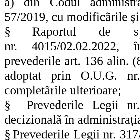
a) din Codul administra
57/2019, cu modificãrile și
§
Raportul
de
s
nr. 4015/02.02.2022, 
prevederile art. 136 alin. (
adoptat prin O.U.G. nr.
completãrile ulterioare;
§
Prevederile Legii nr
decizionalã în administrați
§
Prevederile
Legii
nr. 317