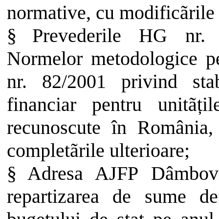
normative, cu modificãrile 
§
Prevederile HG nr. 
Normelor metodologice pe
nr. 82/2001 privind sta
financiar pentru unitãți
recunoscute în România, 
completãrile ulterioare;
§
Adresa AJFP Dâmboviț
repartizarea de sume def