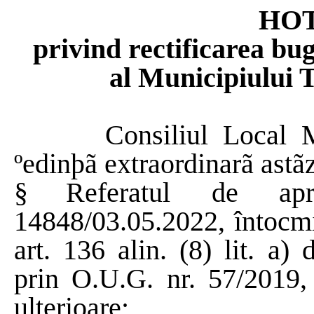
HO
privind rectificarea buge
al Municipiului 
Consiliul Local M
ºedinþã extraordinarã astã
§
Referatul de apr
14848/03.05.2022, întocmi
art. 136 alin. (8) lit. a)
prin O.U.G. nr. 57/2019, 
ulterioare;