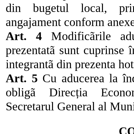
din bugetul local, pri
angajament conform anexe
Art. 4
Modificãrile a
prezentatã sunt cuprinse 
integrantã din prezenta hot
Art. 5
Cu aducerea la înde
obligã Direcția Eco
Secretarul General al Muni
C