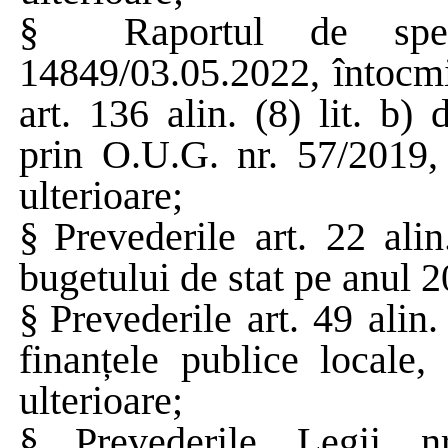
§
Raportul de spec
14849/03.05.2022, întocmi
art. 136 alin. (8) lit. b)
prin O.U.G. nr. 57/2019, 
ulterioare;
§
Prevederile art. 22 ali
bugetului de stat pe anul 
§
Prevederile art. 49 alin
finanțele publice locale,
ulterioare;
§
Prevederile Legii n