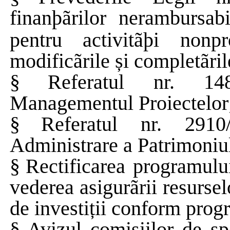
finanþãrilor
nerambursabil
pentru
activitãþi
nonpro
modificãrile și completãril
§
Referatul nr. 148
Managementul Proiectelor
§
Referatul nr. 2910
Administrare a Patrimoniul
§
Rectificarea programului
vederea asigurãrii resursel
de investiții conform prog
§
Avizul comisiilor de spe