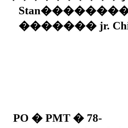
Stan
�������
�������
jr. Ch
PO � PMT � 78-