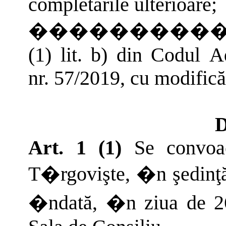
completările
ulterioare;
���������
(1)
lit.
b)
din
Codul
A
nr. 57/2019,
cu
modifică
Art. 1
(1)
Se convoa
T�rgovişte, �n şedinţă
�ndată, �n ziua de 26