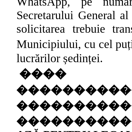
WhatsApp, pe număru
Secretarului General al
solicitarea trebuie tra
Municipiului, cu cel pu
lucrărilor ședinței.
����
����������
����������
����������