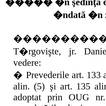
�����
�n şedinţă 
�ndată �n z
��������
T�rgovişte, jr. Dan
vedere:
�
Prevederile
art. 133 a
alin. (5)
şi
art. 135 al
adoptat prin OUG nr.