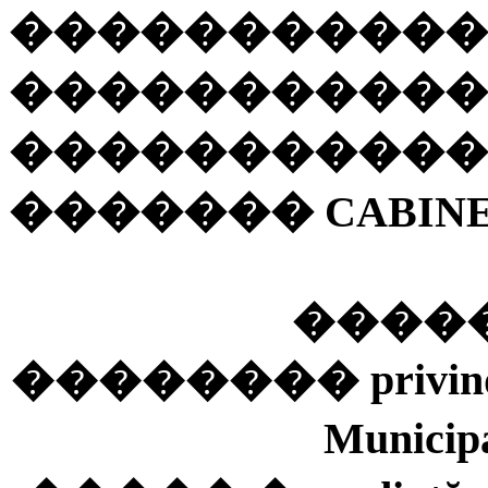
�����������
�����������
�����������
�������
CABIN
����
��������
privin
Municip