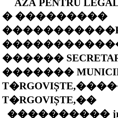
AZĂ PENTRU LEGAL
�
���������
�����������
�����������
������
SECRETA
�������
MUNICI
T�RGOVIȘTE,
���
T�RGOVIȘTE,
��
����������
j