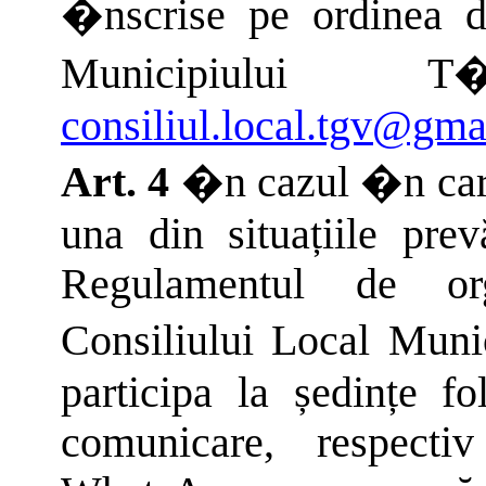
�nscrise pe ordinea de
Municipiului 
consiliul.local.tgv@gma
Art. 4
�n cazul �n care 
una din situațiile prev
Regulamentul de org
Consiliului Local Muni
participa la ședințe fo
comunicare, respecti