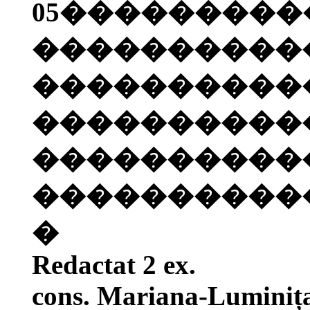
05
���������
����������
����������
����������
����������
�����
�����
�
Redactat 2 ex.
cons. Mariana-Luminiț