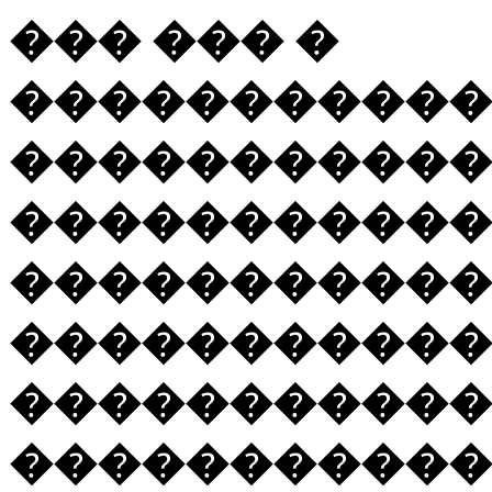
���
���
�
�����������
�����������
�����������
�����������
�����������
�����������
�����������